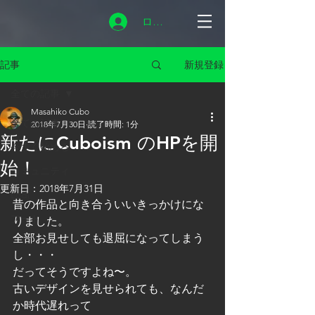
ログイン
新規登録
記事
全ての記事
Masahiko Cubo
全ての記事
2018年7月30日
読了時間: 1分
新たにCuboism のHPを開
今すぐ始める
始！
コミュニティ
更新日：
2018年7月31日
Lodi
昔の作品と向き合ういいきっかけにな
アート
りました。
全部お見せしても退屈になってしまう
し・・・
だってそうですよね〜。
古いデザインを見せられても、なんだ
か時代遅れって