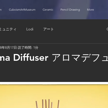
on
CuboismArtMuseum
Ceramic
Pencil Drawing
More
ミュニティ
Lodi
アート
18年8月17日
読了時間: 1分
roma Diffuser アロマデ