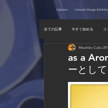
Cuboism
Cuboism Design Exhibiti
全ての記事
今すぐ始める
コ
Masahiko Cubo
20
as a A
ーとして